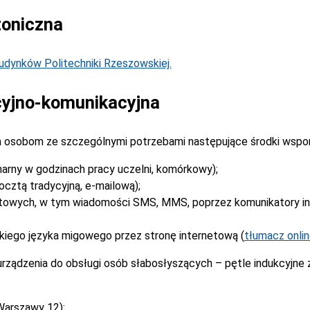
toniczna
dynków Politechniki Rzeszowskiej.
yjno-komunikacyjna
 osobom ze szczególnymi potrzebami następujące środki wspo
narny w godzinach pracy uczelni, komórkowy);
cztą tradycyjną, e-mailową);
stowych, w tym wiadomości SMS, MMS, poprzez komunikatory i
kiego języka migowego przez stronę internetową (
tłumacz onli
rządzenia do obsługi osób słabosłyszących – pętle indukcyjne
Warszawy 12):