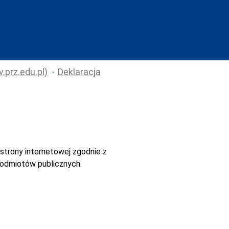
.prz.edu.pl)
Deklaracja
strony internetowej
zgodnie z
 podmiotów publicznych.