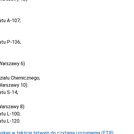
atu A-107;
atu P-136;
Warszawy 6):
ziału Chemicznego;
Warszawy 10):
tu S-14;
arszawy 8):
tu L-100;
tu L-120.
kiej w tekście łatwym do czytania i rozumienia (ETR).