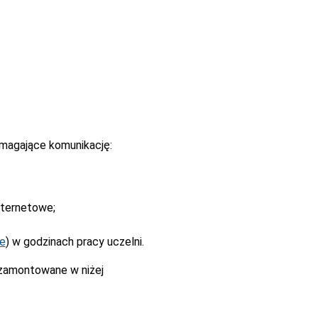
magające komunikację:
nternetowe;
ne
) w godzinach pracy uczelni.
 zamontowane w niżej