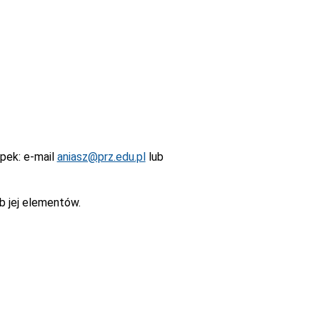
epek
: e-mail
aniasz@prz.edu.pl
lub
b jej elementów.