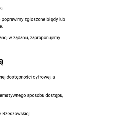
a.
go poprawimy zgłoszone błędy lub
e.
zanej w żądaniu, zaproponujemy
ą
ej dostępności cyfrowej, a
alternatywnego sposobu dostępu,
e Rzeszowskiej: