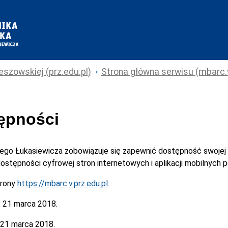
eszowskiej (prz.edu.pl)
Strona główna serwisu (mbarc.v
tępności
cego Łukasiewicza
zobowiązuje się zapewnić dostępność swojej
 dostępności cyfrowej stron internetowych i aplikacji mobilnych
trony
https://mbarc.v.prz.edu.pl
.
:
21 marca 2018.
21 marca 2018.